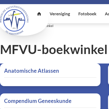
U bent hier:
Home
MFVU-boekwinkel
MFVU-boekwinkel
Anatomische Atlassen
Compendium Geneeskunde