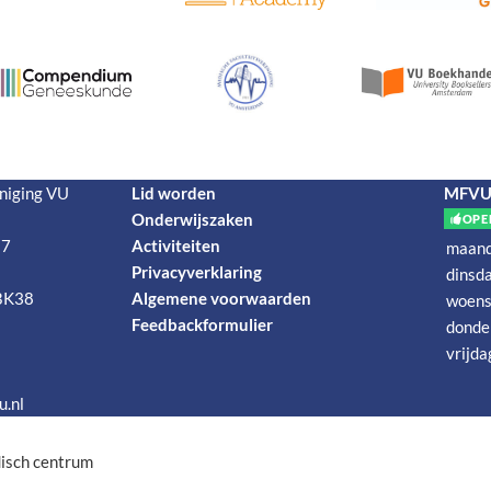
niging VU
Lid worden
MFVU-
Onderwijszaken
OPE
 7
Activiteiten
maan
Privacyverklaring
dinsd
BK38
Algemene voorwaarden
woens
Feedbackformulier
donde
vrijda
.nl
disch centrum