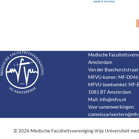
Medische Faculteitsvere
Amsterdam
Van der Boechorststraat
MFVU-kamer: MF-D046
MFVU-boekwinkel: MF-
1081 BT Amsterdam
Mail:
info@mfvu.nl
Voor samenwerkingen:
commissarisextern@mfvu
© 2026
Medische Faculteitsvereniging Vrije Universiteit me