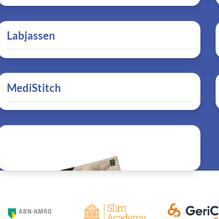
Labjassen
MediStitch
kantoorartikelen