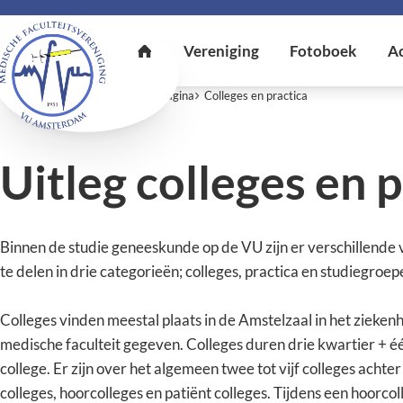
U bent hier:
Home
Eerstejaarspagina
Colleges en practica
Uitleg colleges en 
Binnen de studie geneeskunde op de VU zijn er verschillende 
te delen in drie categorieën; colleges, practica en studiegroep
Colleges vinden meestal plaats in de Amstelzaal in het zieke
medische faculteit gegeven. Colleges duren drie kwartier + é
college. Er zijn over het algemeen twee tot vijf colleges achter
colleges, hoorcolleges en patiënt colleges. Tijdens een hoorcoll