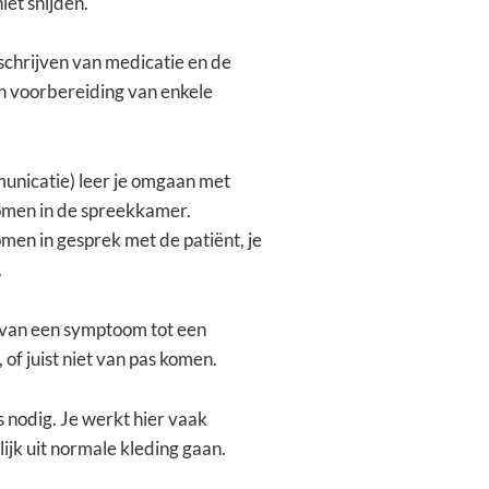
iet snijden.
schrijven van medicatie en de
en voorbereiding van enkele
icatie) leer je omgaan met
nkomen in de spreekkamer.
men in gesprek met de patiënt, je
.
 van een symptoom tot een
of juist niet van pas komen.
s nodig. Je werkt hier vaak
ijk uit normale kleding gaan.