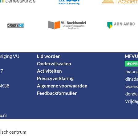
niging VU
Lid worden
MFVU-
Onderwijszaken
OPE
 7
Activiteiten
maan
Privacyverklaring
dinsd
BK38
Algemene voorwaarden
woens
Feedbackformulier
donde
vrijda
.nl
disch centrum