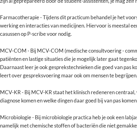
zijn al geprepareerd door de student-assistenten, je mag zelf n
Farmacotherapie - Tijdens dit practicum behandel je het voor
werking en interacties van medicijnen. Hiervoor is meestal e
casussen op P-scribe voor nodig.
MCV-COM - Bij MCV-COM (medische consultvoering - commun
patiënten en lastige situaties die je mogelijk later gaat tege
Daarnaast leer je ook gesprekstechnieken die goed van pas ko
leert over gespreksvoering maar ook om mensen te begrijpen
MCV-KR - Bij MCV-KR staat het klinisch redeneren centraal,
diagnose komen en welke dingen daar goed bij van pas komen, 
Microbiologie - Bij microbiologie practica heb je ook een labja
namelijk met chemische stoffen of bacteriën die niet gemakkel