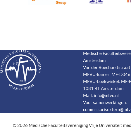
Medische Faculteitsvere
Amsterdam
Van der Boechorststraat
MFVU-kamer: MF-D046
MFVU-boekwinkel: MF-
1081 BT Amsterdam
Mail:
info@mfvu.nl
Voor samenwerkingen:
commissarisextern@mfvu
© 2026
Medische Faculteitsvereniging Vrije Universiteit me