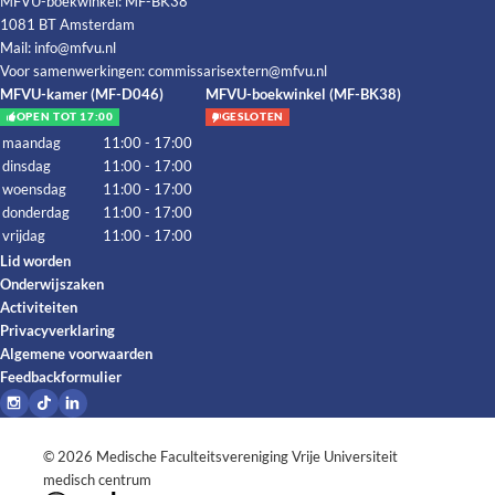
MFVU-boekwinkel: MF-BK38
1081 BT Amsterdam
Mail:
info@mfvu.nl
Voor samenwerkingen:
commissarisextern@mfvu.nl
MFVU-kamer (MF-D046)
MFVU-boekwinkel (MF-BK38)
OPEN TOT 17:00
GESLOTEN
maandag
11:00 - 17:00
dinsdag
11:00 - 17:00
woensdag
11:00 - 17:00
donderdag
11:00 - 17:00
vrijdag
11:00 - 17:00
Lid worden
Onderwijszaken
Activiteiten
Privacyverklaring
Algemene voorwaarden
Feedbackformulier
© 2026
Medische Faculteitsvereniging Vrije Universiteit
medisch centrum