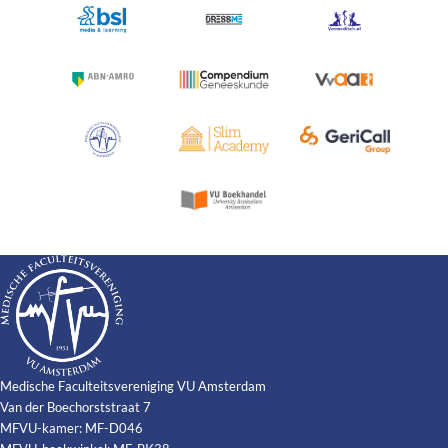
Medische Faculteitsvereniging VU Amsterdam
Van der Boechorststraat 7
MFVU-kamer: MF-D046