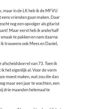
ek, maar in de LK heb ik de MFVU
ht eens vrienden gaan maken. Daar
ocht nog een opvolger als gitarist
sant! Maar eerst heb ik anderhalf
de smaak te pakken en nam daarna
e ik trouwens ook Mees en Daniel,
 afscheidsborrel van 73. Toen ik
 ik het eigenlijk al. Voor de vorm
keuze moest maken, wat zou die dan
 nog maar een jaar te wachten, een
mij drie maanden helemaal te