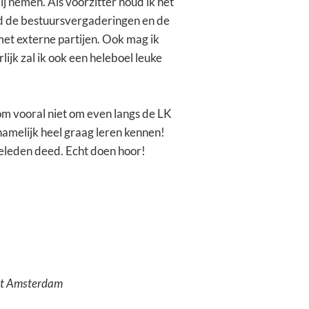
mij nemen. Als voorzitter houd ik het
eid de bestuursvergaderingen en de
et externe partijen. Ook mag ik
ijk zal ik ook een heleboel leuke
oom vooral niet om even langs de LK
e namelijk heel graag leren kennen!
 geleden deed. Echt doen hoor!
teit Amsterdam