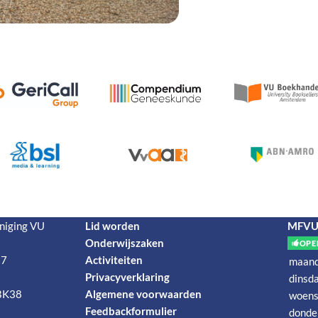
niging VU
Lid worden
MFVU-
Onderwijszaken
OPE
 7
Activiteiten
maan
Privacyverklaring
dinsd
BK38
Algemene voorwaarden
woens
Feedbackformulier
donde