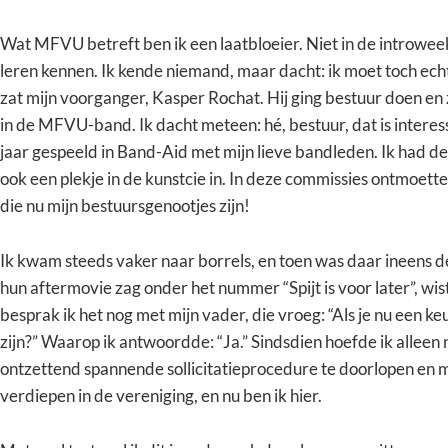
Wat MFVU betreft ben ik een laatbloeier. Niet in de introwe
leren kennen. Ik kende niemand, maar dacht: ik moet toch ec
zat mijn voorganger, Kasper Rochat. Hij ging bestuur doen en z
in de MFVU-band. Ik dacht meteen: hé, bestuur, dat is interes
jaar gespeeld in Band-Aid met mijn lieve bandleden. Ik had 
ook een plekje in de kunstcie in. In deze commissies ontmoett
die nu mijn bestuursgenootjes zijn!
Ik kwam steeds vaker naar borrels, en toen was daar ineens de
hun aftermovie zag onder het nummer “Spijt is voor later”, wist
besprak ik het nog met mijn vader, die vroeg: “Als je nu een 
zijn?” Waarop ik antwoordde: “Ja.” Sindsdien hoefde ik alleen
ontzettend spannende sollicitatieprocedure te doorlopen en 
verdiepen in de vereniging, en nu ben ik hier.