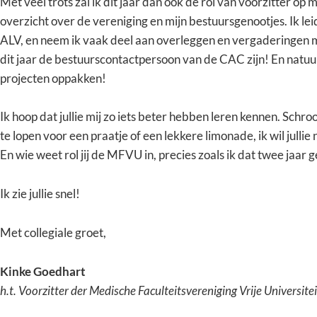
Met veel trots zal ik dit jaar dan ook de rol van voorzitter op 
overzicht over de vereniging en mijn bestuursgenootjes. Ik l
ALV, en neem ik vaak deel aan overleggen en vergaderingen m
dit jaar de bestuurscontactpersoon van de CAC zijn! En natuurl
projecten oppakken!
Ik hoop dat jullie mij zo iets beter hebben leren kennen. Schr
te lopen voor een praatje of een lekkere limonade, ik wil julli
En wie weet rol jij de MFVU in, precies zoals ik dat twee jaar
Ik zie jullie snel!
Met collegiale groet,
Kinke Goedhart
h.t. Voorzitter der Medische Faculteitsvereniging Vrije Universi