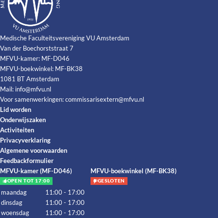
Medische Faculteitsvereniging VU Amsterdam
Van der Boechorststraat 7
MFVU-kamer: MF-D046
MFVU-boekwinkel: MF-BK38
1081 BT Amsterdam
Mail:
info@mfvu.nl
Voor samenwerkingen:
commissarisextern@mfvu.nl
Lid worden
Onderwijszaken
Activiteiten
Privacyverklaring
Algemene voorwaarden
Feedbackformulier
MFVU-kamer (MF-D046)
MFVU-boekwinkel (MF-BK38)
OPEN TOT 17:00
GESLOTEN
maandag
11:00 - 17:00
dinsdag
11:00 - 17:00
woensdag
11:00 - 17:00