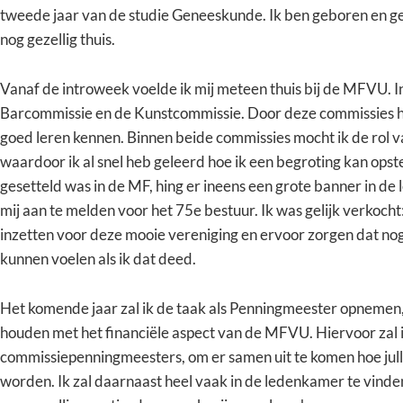
tweede jaar van de studie Geneeskunde. Ik ben geboren en 
nog gezellig thuis.
Vanaf de introweek voelde ik mij meteen thuis bij de MFVU. In
Barcommissie en de Kunstcommissie. Door deze commissies he
goed leren kennen. Binnen beide commissies mocht ik de rol
waardoor ik al snel heb geleerd hoe ik een begroting kan opste
gesetteld was in de MF, hing er ineens een grote banner in d
mij aan te melden voor het 75e bestuur. Ik was gelijk verkocht
inzetten voor deze mooie vereniging en ervoor zorgen dat nog 
kunnen voelen als ik dat deed.
Het komende jaar zal ik de taak als Penningmeester opnemen, d
houden met het financiële aspect van de MFVU. Hiervoor zal
commissiepenningmeesters, om er samen uit te komen hoe jull
worden. Ik zal daarnaast heel vaak in de ledenkamer te vinden 