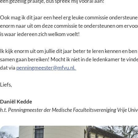
een gezellig praatje, dus spreek mij vooral aan!
Ook mag ik dit jaar een heel erg leuke commissie ondersteunen,
enorm naar uit om deze commissie te ondersteunen om ervoo
is waar iedereen zich welkom voelt!
Ik kijk enorm uit om jullie dit jaar beter te leren kennen en be
samen gaan bereiken! Mocht ik niet in de ledenkamer te vinden 
dat via
penningmeester@mfvu.nl.
Liefs,
Daniël Kedde
h.t. Penningmeester der Medische Faculteitsvereniging Vrije Uni