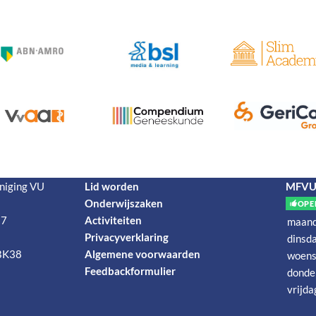
niging VU
Lid worden
MFVU-
Onderwijszaken
OPE
 7
Activiteiten
maan
Privacyverklaring
dinsd
BK38
Algemene voorwaarden
woens
Feedbackformulier
donde
vrijda