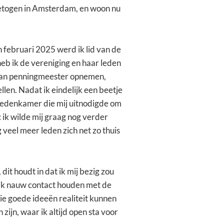
getogen in Amsterdam, en woon nu
 februari 2025 werd ik lid van de
b ik de vereniging en haar leden
 van penningmeester opnemen,
llen. Nadat ik eindelijk een beetje
e ledenkamer die mij uitnodigde om
: ik wilde mij graag nog verder
veel meer leden zich net zo thuis
it houdt in dat ik mij bezig zou
 ik nauw contact houden met de
ie goede ideeën realiteit kunnen
zijn, waar ik altijd open sta voor