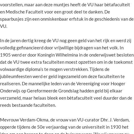
voorstellen, maar aan deze muntjes heeft de VU haar bètafaculteit
en Medische Faculteit voor een groot deel te danken. De
spaarbusjes zijn een onmiskenbaar erfstuk in de geschiedenis van de
VU.
In de jaren dertig kreeg de VU nog geen geld van het rijk en werd zij
volledig gefinancieerd door vrijwillige bijdragen van het volk. In
1905 werd er door Koningin Wilhelmina in de onderwijswet besloten
dat de VU twee extra faculteiten moest opzetten om in de toekomst
volwaardige diploma’s te mogen verstrekken. Tijdens de
jubileumfeesten werd er geld ingezameld om deze faculteiten te
realiseren. De mannelijke leden van de Vereeniging voor Hooger
Onderwijs op Gereformeerde Grondslag hadden geld bij elkaar
verzameld, maar helaas bleek een bètafaculteit veel duurder dan de
reeds bestaande faculteiten.
Mevrouw Verdam-Okma, de vrouw van VU-curator Dhr. J. Verdam,
opperde tijdens de 50e verjaardag van de universiteit in 1930 het
idee om een beroep te doen op de huisvrouwen:
“Als wij vrouwen nu