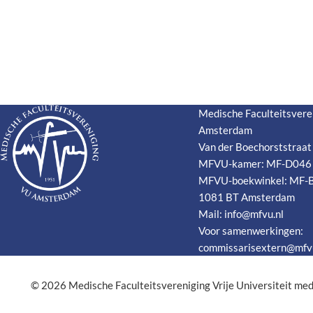
Medische Faculteitsvere
Amsterdam
Van der Boechorststraat
MFVU-kamer: MF-D046
MFVU-boekwinkel: MF-
1081 BT Amsterdam
Mail:
info@mfvu.nl
Voor samenwerkingen:
commissarisextern@mfvu
© 2026
Medische Faculteitsvereniging Vrije Universiteit me