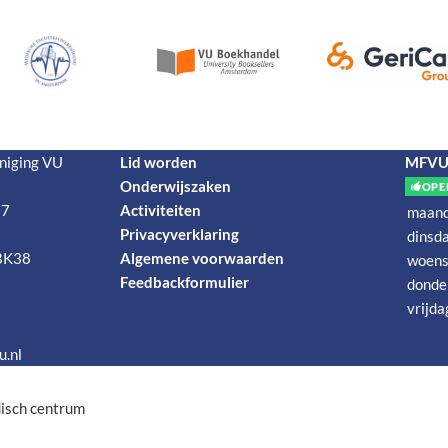
niging VU
Lid worden
MFVU-
Onderwijszaken
OPE
 7
Activiteiten
maan
Privacyverklaring
dinsd
BK38
Algemene voorwaarden
woens
Feedbackformulier
donde
vrijda
.nl
disch centrum