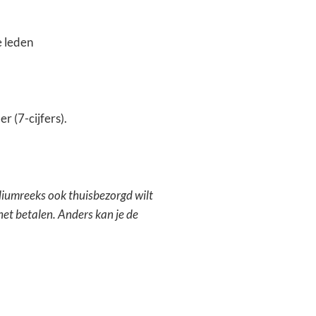
e leden
r (7-cijfers).
diumreeks ook thuisbezorgd wilt
et betalen. Anders kan je de