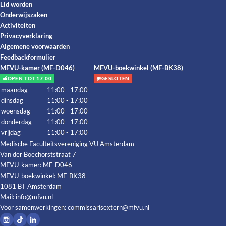
Lid worden
Onderwijszaken
Activiteiten
Privacyverklaring
Algemene voorwaarden
Feedbackformulier
MFVU-kamer (MF-D046)
MFVU-boekwinkel (MF-BK38)
OPEN TOT 17:00
GESLOTEN
maandag
11:00 - 17:00
dinsdag
11:00 - 17:00
woensdag
11:00 - 17:00
donderdag
11:00 - 17:00
vrijdag
11:00 - 17:00
Medische Faculteitsvereniging VU Amsterdam
Van der Boechorststraat 7
MFVU-kamer: MF-D046
MFVU-boekwinkel: MF-BK38
1081 BT Amsterdam
Mail:
info@mfvu.nl
Voor samenwerkingen:
commissarisextern@mfvu.nl