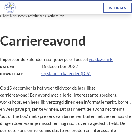
INLOGGEN
U bent hier:
Home
Activiteiten
Activiteiten
Carriereavond
Importeer de kalender naar jouw pc of toestel
via deze link
.
15 december 2022
DATUM:
Opslaan in kalender (ICS).
DOWNLOAD:
Op 15 december is het weer tijd voor de jaarlijkse
carrièreavond! Een avond met allerlei interessante sprekers,
workshops, een heerlijk verzorgd diner, een informatiemarkt, borrel,
en veel gave prijzen te winnen. Dit jaar heeft de avond het thema
‘out of the box’, met sprekers van binnen en buiten het ziekenhuis die
dingen doen waar je misschien nog nooit over nagedacht hebt. De
perfecte kans om je kennis dus te verbreden en interessante